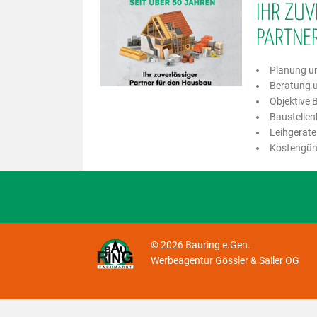
IHR ZUV
PARTNE
Planung u
Beratung 
Objektive
Baustellen
Leihgeräte
Kostengün
© 2026 Bauring e.Gen.
Werbeagentur Gössler & Sailer OG