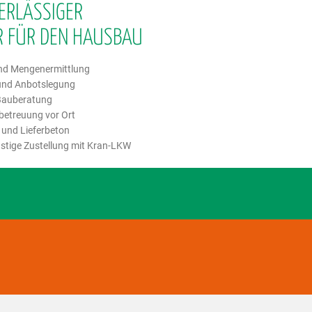
ERLÄSSIGER
R FÜR DEN HAUSBAU
nd Mengenermittlung
und Anbotslegung
 Bauberatung
betreuung vor Ort
 und Lieferbeton
stige Zustellung mit Kran-LKW