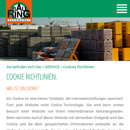
Sie befinden sich hier »
SERVICE
»
Cookies Richtlinien
COOKIE RICHTLINIEN.
WAS IST EIN COOKIE?
Ein Cookie ist eine kleine Textdatei, die Interneteinstellungen speichert.
Fast jede Website nutzt Cookie-Technologie. Sie wird beim ersten
Besuch einer Website von Ihrem Internetbrowser heruntergeladen.
Beim nächsten Aufruf dieser Website mit demselben Endgerät wird das
Cookie und die darin gespeicherten Informationen entweder an die