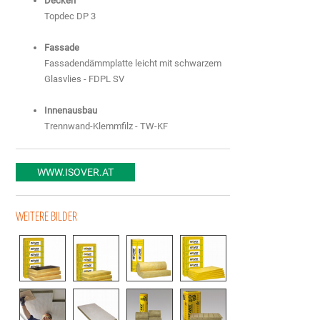
Decken
Topdec DP 3
Fassade
Fassadendämmplatte leicht mit schwarzem
Glasvlies - FDPL SV
Innenausbau
Trennwand-Klemmfilz - TW-KF
WWW.ISOVER.AT
WEITERE BILDER