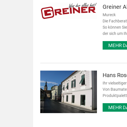
Greiner 
Mureck
Die Fachberat
So können Sie
der sich um I
MEHR D
Hans Ros
Ihr vielseitig
Von Baumateri
Produktpalett
MEHR D