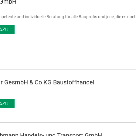
k GmbH
petente und individuelle Beratung für alle Bauprofis und jene, die es noc
AZU
er GesmbH & Co KG Baustoffhandel
AZU
lbmann Handels- und Transport GmbH