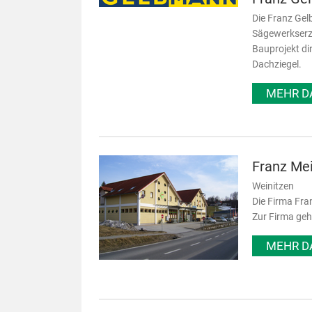
Die Franz Gel
Sägewerkserze
Bauprojekt di
Dachziegel.
MEHR D
Franz Me
Weinitzen
Die Firma Fra
Zur Firma geh
MEHR D