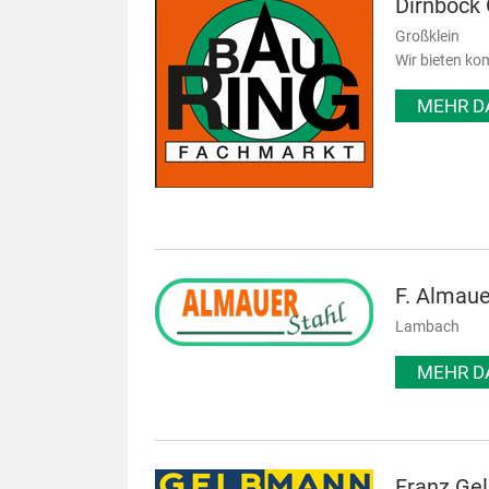
Dirnböc
Großklein
Wir bieten kom
MEHR D
F. Almau
Lambach
MEHR D
Franz Ge