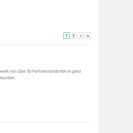
›
»
1
2
zwerk von über 50 Partnerstandorten in ganz
bekunden.