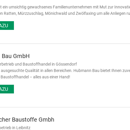
st ein umsichtig gewachsenes Familienunternehmen mit Mut zur Innovati
n Ratten, Mürzzuschlag, Mönichwald und Zwölfaxing um alle Anliegen r
AZU
 Bau GmbH
rbetrieb und Baustoffhandel in Gössendorf
r ausgesuchte Qualität in allen Bereichen. Hubmann Bau bietet Ihnen zuv
austoffhandel – alles aus einer Hand!
AZU
cher Baustoffe Gmbh
betrieb in Leibnitz