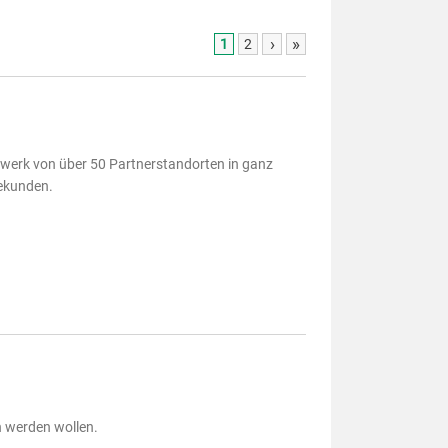
›
»
1
2
zwerk von über 50 Partnerstandorten in ganz
bekunden.
h werden wollen.