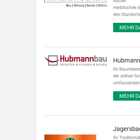
Ratten
Herbitschek i
den Standorte
MEHR D
Hubmann
Ihr Baumeiste
Wir stehen fü
umfassenden B
MEHR D
Jagersba
Ihr Traditions