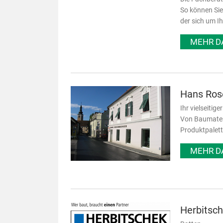
So können Sie
der sich um I
MEHR D
Hans Ros
Ihr vielseitig
Von Baumateri
Produktpalett
MEHR D
Herbitsc