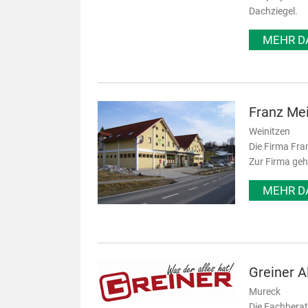
Dachziegel.
MEHR D
Franz Me
Weinitzen
Die Firma Fra
Zur Firma geh
MEHR D
Greiner 
Mureck
Die Fachberat