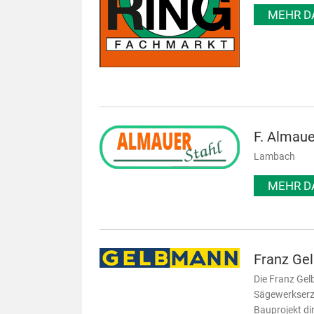
MEHR D
F. Almau
Lambach
MEHR D
Franz Ge
Die Franz Gel
Sägewerkserze
Bauprojekt di