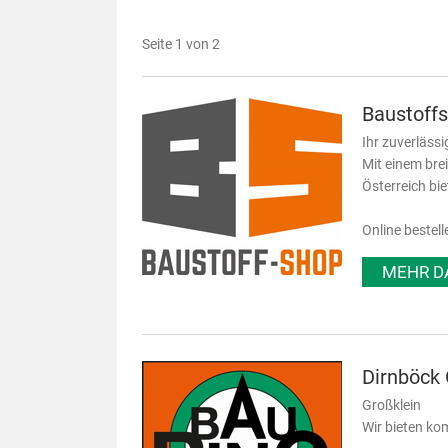
Seite 1 von 2
Baustoff
Ihr zuverlässi
Mit einem bre
Österreich bi
Online bestell
MEHR D
Dirnböc
Großklein
Wir bieten kom