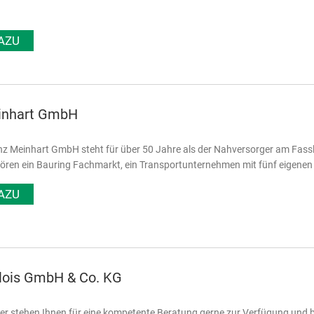
AZU
inhart GmbH
nz Meinhart GmbH steht für über 50 Jahre als der Nahversorger am Fass
ören ein Bauring Fachmarkt, ein Transportunternehmen mit fünf eigenen
AZU
Alois GmbH & Co. KG
er stehen Ihnen für eine kompetente Beratung gerne zur Verfügung und bi