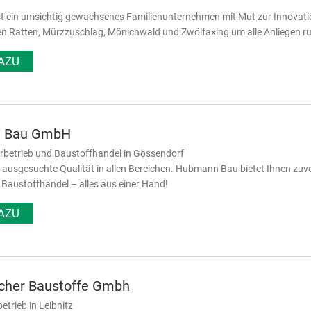
st ein umsichtig gewachsenes Familienunternehmen mit Mut zur Innovati
n Ratten, Mürzzuschlag, Mönichwald und Zwölfaxing um alle Anliegen r
AZU
 Bau GmbH
rbetrieb und Baustoffhandel in Gössendorf
r ausgesuchte Qualität in allen Bereichen. Hubmann Bau bietet Ihnen zuv
austoffhandel – alles aus einer Hand!
AZU
cher Baustoffe Gmbh
betrieb in Leibnitz