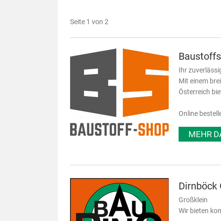
Seite 1 von 2
Baustoff
Ihr zuverlässi
Mit einem bre
Österreich bi
Online bestell
MEHR D
Dirnböc
Großklein
Wir bieten kom