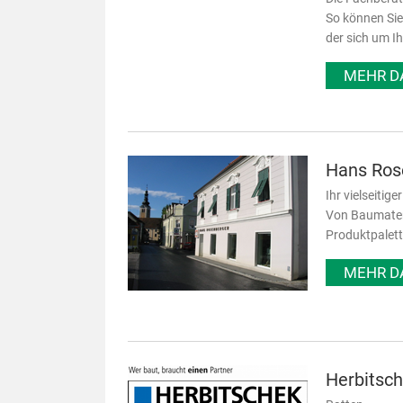
So können Sie
der sich um I
MEHR D
Hans Ros
Ihr vielseitig
Von Baumateri
Produktpalett
MEHR D
Herbitsc