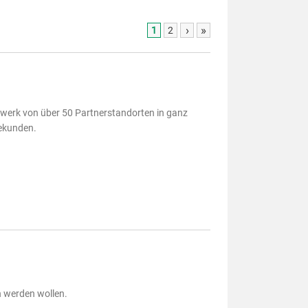
›
»
1
2
zwerk von über 50 Partnerstandorten in ganz
bekunden.
h werden wollen.