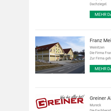
Dachziegel.
MEHR D
Franz Me
Weinitzen
Die Firma Fra
Zur Firma geh
MEHR D
Greiner 
Mureck
Die Fachberat