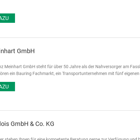
AZU
inhart GmbH
nz Meinhart GmbH steht für über 50 Jahre als der Nahversorger am Fass
ören ein Bauring Fachmarkt, ein Transportunternehmen mit fünf eigenen
AZU
Alois GmbH & Co. KG
er stehen Ihnen für eine kompetente Beratung gerne zur Verfügung und bi