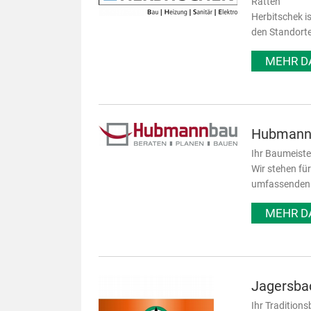
Ratten
Herbitschek i
den Standorte
MEHR D
Hubmann
Ihr Baumeiste
Wir stehen fü
umfassenden B
MEHR D
Jagersba
Ihr Traditions