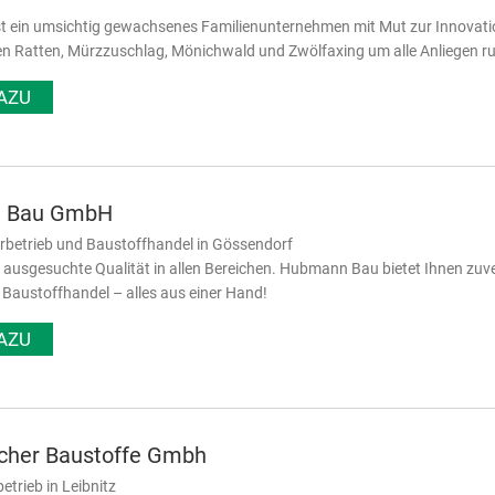
st ein umsichtig gewachsenes Familienunternehmen mit Mut zur Innovati
n Ratten, Mürzzuschlag, Mönichwald und Zwölfaxing um alle Anliegen r
AZU
 Bau GmbH
rbetrieb und Baustoffhandel in Gössendorf
r ausgesuchte Qualität in allen Bereichen. Hubmann Bau bietet Ihnen zuv
austoffhandel – alles aus einer Hand!
AZU
cher Baustoffe Gmbh
betrieb in Leibnitz