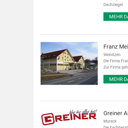
Dachziegel.
MEHR D
Franz Me
Weinitzen
Die Firma Fra
Zur Firma geh
MEHR D
Greiner 
Mureck
Die Fachberat