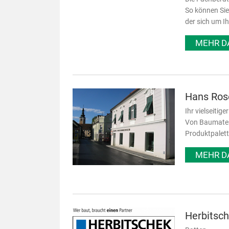
So können Sie
der sich um I
MEHR D
Hans Ros
Ihr vielseitig
Von Baumateri
Produktpalett
MEHR D
Herbitsc