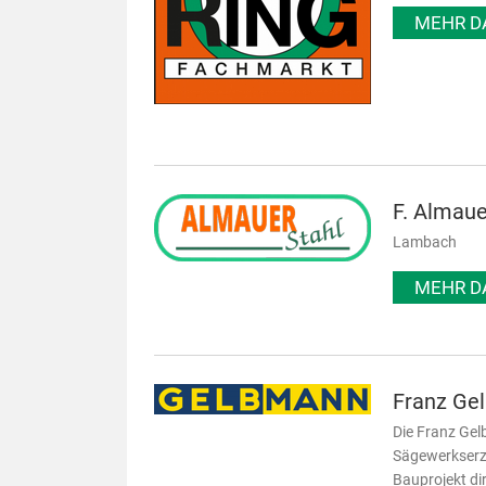
MEHR D
F. Almau
Lambach
MEHR D
Franz Ge
Die Franz Gel
Sägewerkserze
Bauprojekt di