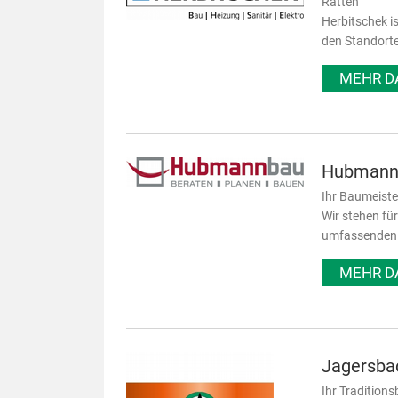
Ratten
Herbitschek i
den Standorte
MEHR D
Hubmann
Ihr Baumeiste
Wir stehen fü
umfassenden B
MEHR D
Jagersba
Ihr Traditions