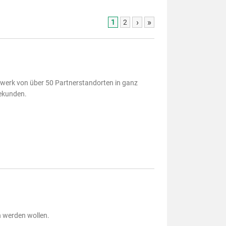
›
»
1
2
zwerk von über 50 Partnerstandorten in ganz
bekunden.
h werden wollen.