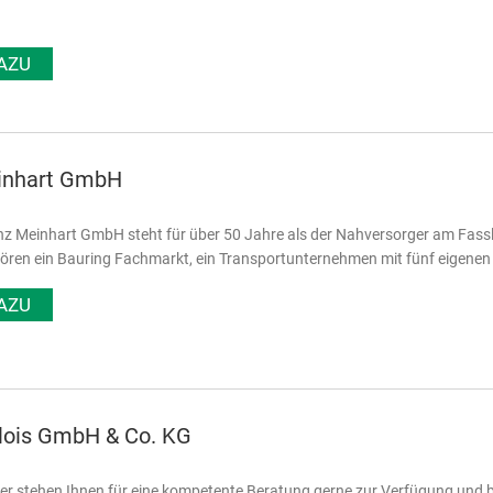
AZU
inhart GmbH
nz Meinhart GmbH steht für über 50 Jahre als der Nahversorger am Fass
ören ein Bauring Fachmarkt, ein Transportunternehmen mit fünf eigenen
AZU
Alois GmbH & Co. KG
er stehen Ihnen für eine kompetente Beratung gerne zur Verfügung und bi