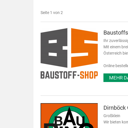
Seite 1 von 2
Baustoff
Ihr zuverlässi
Mit einem bre
Österreich bi
Online bestell
MEHR D
Dirnböc
Großklein
Wir bieten kom