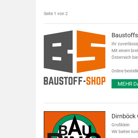
Seite 1 von 2
Baustoff
Ihr zuverlässi
Mit einem bre
Österreich bi
Online bestell
MEHR D
Dirnböc
Großklein
Wir bieten kom