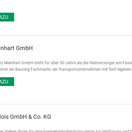
AZU
inhart GmbH
nz Meinhart GmbH steht für über 50 Jahre als der Nahversorger am Fass
ören ein Bauring Fachmarkt, ein Transportunternehmen mit fünf eigenen
AZU
Alois GmbH & Co. KG
er stehen Ihnen für eine kompetente Beratung gerne zur Verfügung und bi