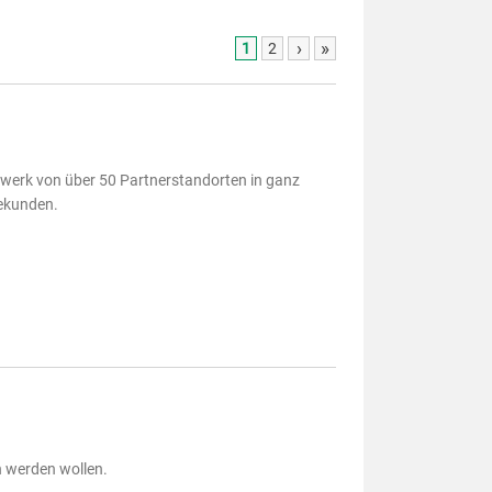
›
»
1
2
zwerk von über 50 Partnerstandorten in ganz
bekunden.
h werden wollen.