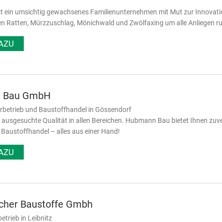
st ein umsichtig gewachsenes Familienunternehmen mit Mut zur Innovati
n Ratten, Mürzzuschlag, Mönichwald und Zwölfaxing um alle Anliegen r
AZU
 Bau GmbH
rbetrieb und Baustoffhandel in Gössendorf
r ausgesuchte Qualität in allen Bereichen. Hubmann Bau bietet Ihnen zuv
austoffhandel – alles aus einer Hand!
AZU
cher Baustoffe Gmbh
betrieb in Leibnitz