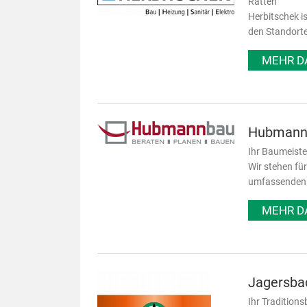
Ratten
Herbitschek i
den Standorte
MEHR D
Hubmann
Ihr Baumeiste
Wir stehen fü
umfassenden B
MEHR D
Jagersba
Ihr Traditions