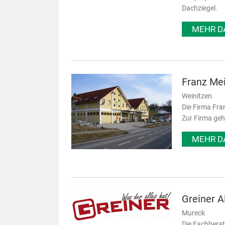
Dachziegel.
MEHR D
Franz Me
Weinitzen
Die Firma Fra
Zur Firma geh
MEHR D
Greiner 
Mureck
Die Fachberat