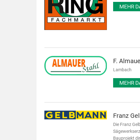
MEHR D
F. Almau
Lambach
MEHR D
Franz Ge
Die Franz Gel
Sägewerkserze
Bauprojekt di