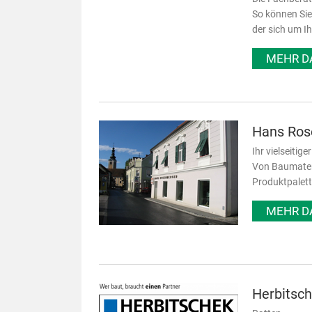
So können Sie
der sich um I
MEHR D
Hans Ros
Ihr vielseitig
Von Baumateri
Produktpalett
MEHR D
Herbitsc