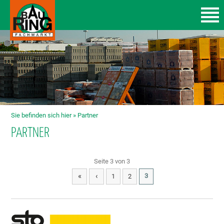
Sie befinden sich hier »
Partner
PARTNER
Seite 3 von 3
«
‹
3
1
2