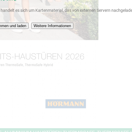
i handelt es sich um Kartenmaterial, das von externen Servern nachgelade
mmen und laden
Weitere Informationen