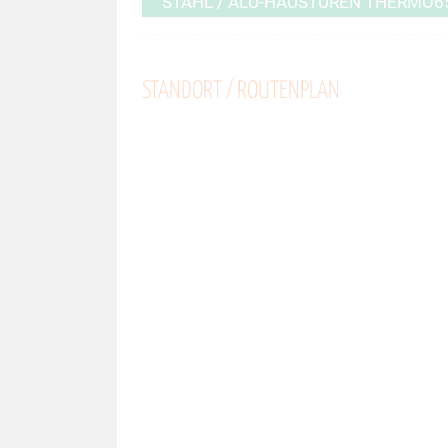
STAHL / ALU-HAUSTÜREN THERMO6
STANDORT / ROUTENPLAN