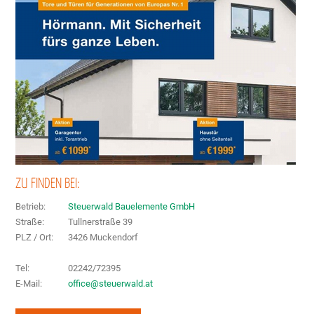
ZU FINDEN BEI:
Betrieb:
Steuerwald Bauelemente GmbH
Straße:
Tullnerstraße 39
PLZ / Ort:
3426 Muckendorf
Tel:
02242/72395
E-Mail:
office@steuerwald.at